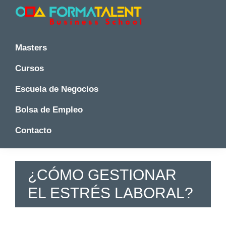
Saltar
Saltar
Saltar
a
al
a
la
contenido
la
Cursos
Cursos
y
navegación
principal
barra
y
Masters
Master
principal
lateral
Master
en
principal
Cursos
en
Madrid
-
Madrid
Escuela de Negocios
Formatalent
-
Formatalent
Bolsa de Empleo
Contacto
¿CÓMO GESTIONAR
EL ESTRÉS LABORAL?