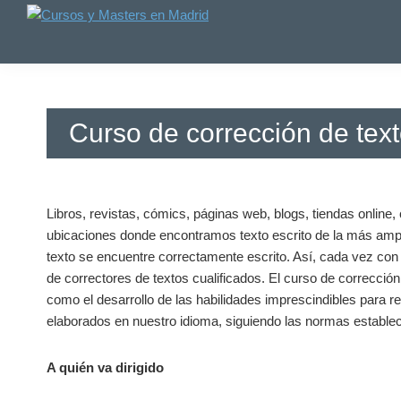
Saltar
Saltar
Saltar
a
al
a
Cursos
Cursos
y
la
contenido
la
y
Master
navegación
principal
barra
Master
en
principal
lateral
en
Madrid
principal
-
Madrid
Curso de corrección de tex
Formatalent
-
Formatalent
Libros, revistas, cómics, páginas web, blogs, tiendas online
ubicaciones donde encontramos texto escrito de la más ampli
texto se encuentre correctamente escrito. Así, cada vez co
de correctores de textos cualificados. El curso de corrección
como el desarrollo de las habilidades imprescindibles para rea
elaborados en nuestro idioma, siguiendo las normas estableci
A quién va dirigido