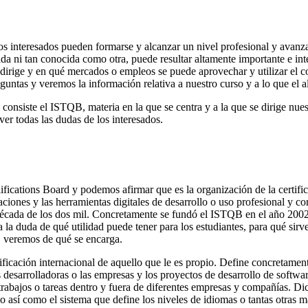
los interesados pueden formarse y alcanzar un nivel profesional y avanz
a ni tan conocida como otra, puede resultar altamente importante e inte
irige y en qué mercados o empleos se puede aprovechar y utilizar el c
untas y veremos la información relativa a nuestro curso y a lo que el 
consiste el ISTQB, materia en la que se centra y a la que se dirige nu
ver todas las dudas de los interesados.
ications Board y podemos afirmar que es la organización de la certificac
ciones y las herramientas digitales de desarrollo o uso profesional y cor
 década de los dos mil. Concretamente se fundó el ISTQB en el año 2002
la duda de qué utilidad puede tener para los estudiantes, para qué sirve
, veremos de qué se encarga.
ficación internacional de aquello que le es propio. Define concretamente
las desarrolladoras o las empresas y los proyectos de desarrollo de sof
 trabajos o tareas dentro y fuera de diferentes empresas y compañías. Di
go así como el sistema que define los niveles de idiomas o tantas otras ma