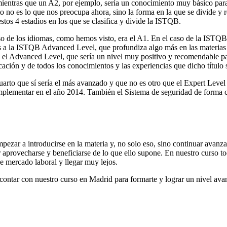
 mientras que un A2, por ejemplo, sería un conocimiento muy básico pa
to no es lo que nos preocupa ahora, sino la forma en la que se divide y r
stos 4 estadios en los que se clasifica y divide la ISTQB.
caso de los idiomas, como hemos visto, era el A1. En el caso de la ISTQ
 la ISTQB Advanced Level, que profundiza algo más en las materias del 
s el Advanced Level, que sería un nivel muy positivo y recomendable pa
cación y de todos los conocimientos y las experiencias que dicho título
rto que sí sería el más avanzado y que no es otro que el Expert Level 
plementar en el año 2014. También el Sistema de seguridad de forma c
r a introducirse en la materia y, no solo eso, sino continuar avanzan
 aprovecharse y beneficiarse de lo que ello supone. En nuestro curso t
e mercado laboral y llegar muy lejos.
contar con nuestro curso en Madrid para formarte y lograr un nivel av