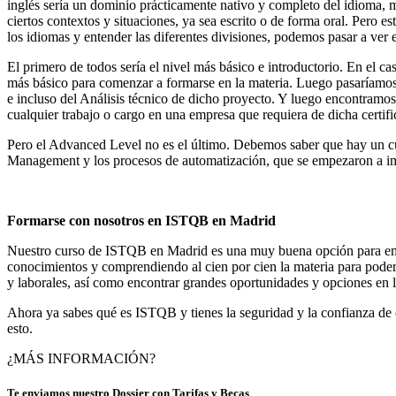
inglés sería un dominio prácticamente nativo y completo del idioma,
ciertos contextos y situaciones, ya sea escrito o de forma oral. Pero es
los idiomas y entender las diferentes divisiones, podemos pasar a ver e
El primero de todos sería el nivel más básico e introductorio. En el 
más básico para comenzar a formarse en la materia. Luego pasaríamos a
e incluso del Análisis técnico de dicho proyecto. Y luego encontramo
cualquier trabajo o cargo en una empresa que requiera de dicha certifi
Pero el Advanced Level no es el último. Debemos saber que hay un cua
Management y los procesos de automatización, que se empezaron a im
–
Formarse con nosotros en ISTQB en Madrid
Nuestro curso de ISTQB en Madrid es una muy buena opción para empeza
conocimientos y comprendiendo al cien por cien la materia para poder
y laborales, así como encontrar grandes oportunidades y opciones en l
Ahora ya sabes qué es ISTQB y tienes la seguridad y la confianza de 
esto.
¿MÁS INFORMACIÓN?
Te enviamos nuestro Dossier con Tarifas y Becas