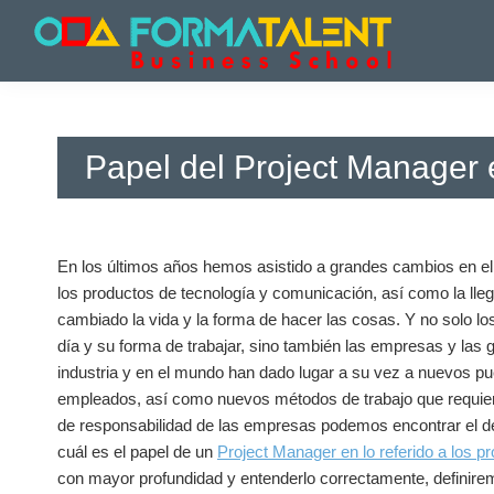
Saltar
Saltar
Saltar
a
al
a
la
contenido
la
Cursos
Cursos
navegación
principal
barra
y
y
principal
lateral
Master
Master
principal
en
Papel del Project Manager 
en
Madrid
-
Madrid
Formatalent
-
Formatalent
En los últimos años hemos asistido a grandes cambios en e
los productos de tecnología y comunicación, así como la lleg
cambiado la vida y la forma de hacer las cosas. Y no solo lo
día y su forma de trabajar, sino también las empresas y la
industria y en el mundo han dado lugar a su vez a nuevos pu
empleados, así como nuevos métodos de trabajo que requier
de responsabilidad de las empresas podemos encontrar el d
cuál es el papel de un
Project Manager en lo referido a los p
con mayor profundidad y entenderlo correctamente, definire