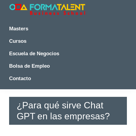
Saltar
Saltar
Saltar
a
al
a
la
contenido
la
Cursos
Cursos
y
navegación
principal
barra
y
Masters
Master
principal
lateral
Master
en
principal
Cursos
en
Madrid
-
Madrid
Escuela de Negocios
Formatalent
-
Formatalent
Bolsa de Empleo
Contacto
¿Para qué sirve Chat
GPT en las empresas?