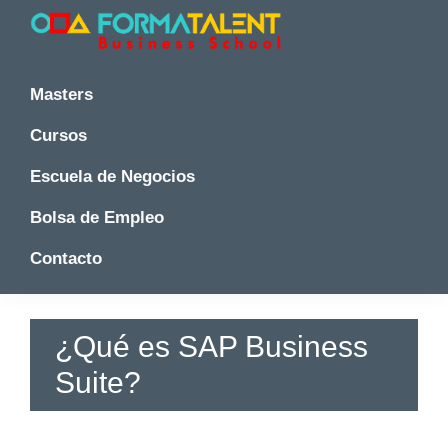
Saltar
Saltar
Saltar
a
al
a
la
contenido
la
Cursos
Cursos
y
navegación
principal
barra
y
Masters
Master
principal
lateral
Master
en
principal
Cursos
en
Madrid
-
Madrid
Escuela de Negocios
Formatalent
-
Formatalent
Bolsa de Empleo
Contacto
¿Qué es SAP Business
Suite?