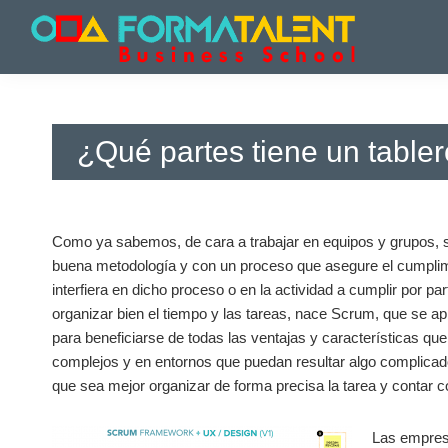
Saltar
Saltar
Saltar
a
al
a
la
contenido
la
Cursos
Cursos
navegación
principal
barra
y
y
principal
lateral
Master
Master
principal
en
¿Qué partes tiene un table
en
Madrid
-
Madrid
Formatalent
-
Formatalent
Como ya sabemos, de cara a trabajar en equipos y grupos,
buena metodología y con un proceso que asegure el cumplimi
interfiera en dicho proceso o en la actividad a cumplir por 
organizar bien el tiempo y las tareas, nace Scrum, que se a
para beneficiarse de todas las ventajas y características
complejos y en entornos que puedan resultar algo complicados o
que sea mejor organizar de forma precisa la tarea y contar 
Las empresa