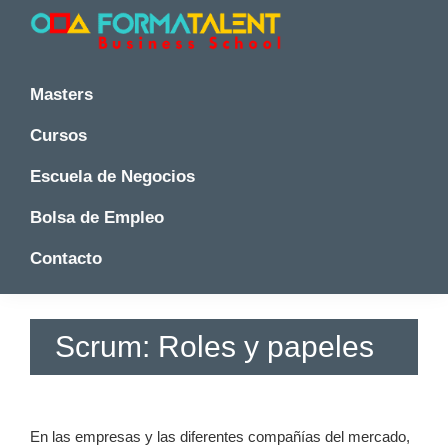
Saltar
Saltar
Saltar
a
al
a
la
contenido
la
Cursos
Cursos
y
navegación
principal
barra
y
Masters
Master
principal
lateral
Master
en
principal
Cursos
en
Madrid
-
Madrid
Escuela de Negocios
Formatalent
-
Formatalent
Bolsa de Empleo
Contacto
Scrum: Roles y papeles
En las empresas y las diferentes compañías del mercado,