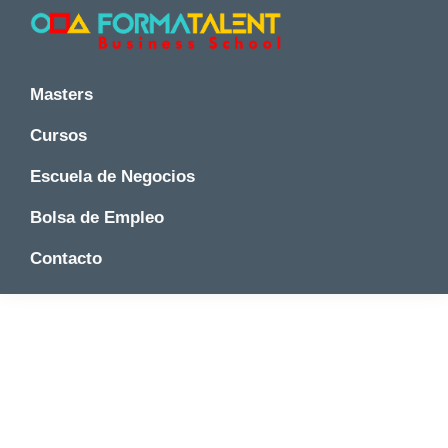
Saltar
Saltar
a
al
la
contenido
Cursos
Cursos
y
navegación
principal
y
Masters
Master
principal
Master
en
Cursos
en
Madrid
-
Madrid
Escuela de Negocios
Formatalent
-
Formatalent
Bolsa de Empleo
Contacto