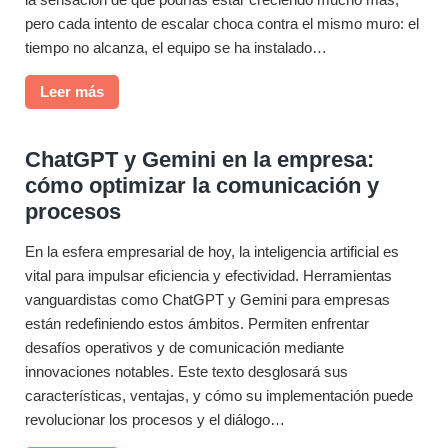
pero cada intento de escalar choca contra el mismo muro: el
tiempo no alcanza, el equipo se ha instalado…
E
Leer más
s
c
ChatGPT y Gemini en la empresa:
a
cómo optimizar la comunicación y
l
procesos
a
r
En la esfera empresarial de hoy, la inteligencia artificial es
t
vital para impulsar eficiencia y efectividad. Herramientas
u
vanguardistas como ChatGPT y Gemini para empresas
N
están redefiniendo estos ámbitos. Permiten enfrentar
e
desafíos operativos y de comunicación mediante
g
innovaciones notables. Este texto desglosará sus
o
características, ventajas, y cómo su implementación puede
c
revolucionar los procesos y el diálogo…
i