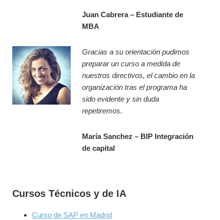
a
n
Juan Cabrera – Estudiante de
r
p
MBA
l
e
a
r
c
Gracias a su orientación pudimos
d
o
preparar un curso a medida de
e
m
nuestros directivos, el cambio en la
r
u
organización tras el programa ha
e
n
sido evidente y sin duda
l
i
repetiremos.
f
c
o
a
María Sanchez – BIP Integración
c
c
de capital
o
i
ó
n
y
Cursos Técnicos y de IA
p
Curso de SAP en Madrid
r