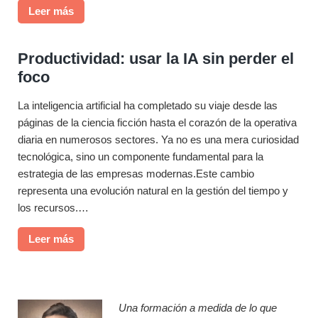
o
C
Leer más
c
h
o
a
n
Productividad: usar la IA sin perder el
t
I
foco
G
A
P
:
La inteligencia artificial ha completado su viaje desde las
T
G
páginas de la ciencia ficción hasta el corazón de la operativa
y
u
diaria en numerosos sectores. Ya no es una mera curiosidad
G
í
tecnológica, sino un componente fundamental para la
e
a
estrategia de las empresas modernas.Este cambio
m
P
representa una evolución natural en la gestión del tiempo y
i
r
los recursos.…
n
á
i
P
Leer más
c
e
r
t
n
o
i
l
d
c
a
u
Una formación a medida de lo que
a
e