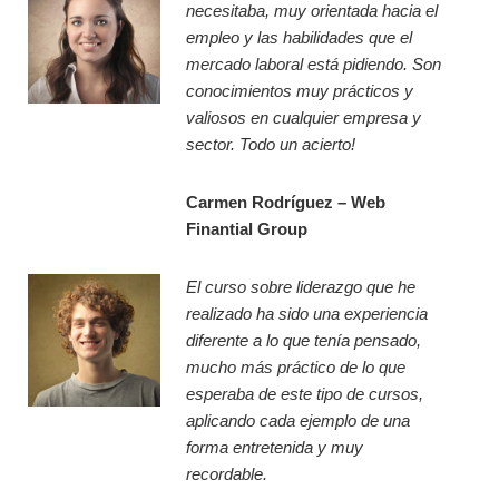
c
necesitaba, muy orientada hacia el
m
t
empleo y las habilidades que el
p
i
mercado laboral está pidiendo. Son
r
v
conocimientos muy prácticos y
e
i
valiosos en cualquier empresa y
s
d
sector. Todo un acierto!
a
a
:
d
Carmen Rodríguez – Web
c
:
Finantial Group
ó
u
m
s
El curso sobre liderazgo que he
o
a
realizado ha sido una experiencia
o
r
diferente a lo que tenía pensado,
p
l
mucho más práctico de lo que
t
a
esperaba de este tipo de cursos,
i
I
aplicando cada ejemplo de una
m
A
forma entretenida y muy
i
s
recordable.
z
i