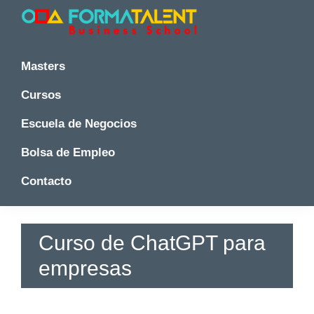
Saltar
Saltar
Saltar
a
al
a
la
contenido
la
Cursos
Cursos
y
navegación
principal
barra
y
Masters
Master
principal
lateral
Master
en
principal
Cursos
en
Madrid
-
Madrid
Escuela de Negocios
Formatalent
-
Formatalent
Bolsa de Empleo
Contacto
Curso de ChatGPT para
empresas