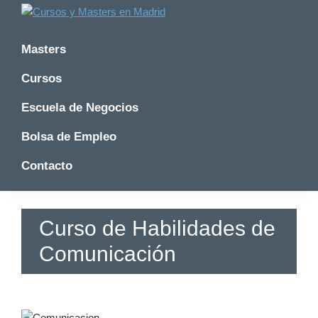
Saltar
Saltar
Saltar
a
al
a
Cursos
Cursos
y
la
contenido
la
y
Masters
Master
navegación
principal
barra
Master
en
principal
lateral
Cursos
en
Madrid
principal
-
Madrid
Escuela de Negocios
Formatalent
-
Formatalent
Bolsa de Empleo
Contacto
Curso de Habilidades de
Comunicación