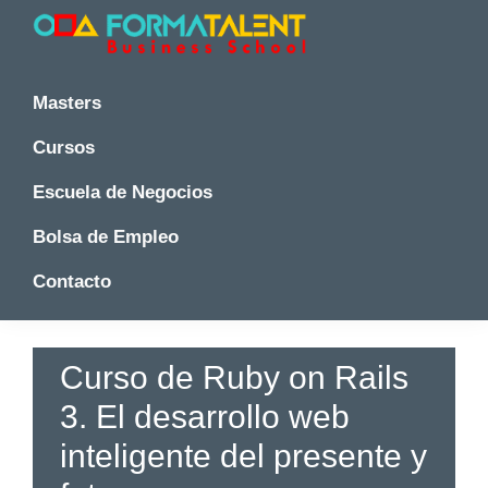
Saltar
Saltar
Saltar
a
al
a
la
contenido
la
Cursos
Cursos
y
navegación
principal
barra
y
Masters
Master
principal
lateral
Master
en
principal
Cursos
en
Madrid
-
Madrid
Escuela de Negocios
Formatalent
-
Formatalent
Bolsa de Empleo
Contacto
Curso de Ruby on Rails
3. El desarrollo web
inteligente del presente y