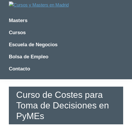
Saltar
Saltar
Saltar
a
al
a
Cursos
Cursos
y
la
contenido
la
y
Masters
Master
navegación
principal
barra
Master
en
principal
lateral
Cursos
en
Madrid
principal
-
Madrid
Escuela de Negocios
Formatalent
-
Formatalent
Bolsa de Empleo
Contacto
Curso de Costes para
Toma de Decisiones en
PyMEs