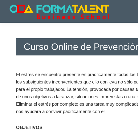
Saltar
Saltar
Saltar
a
al
a
la
contenido
la
Cursos
Cursos
navegación
principal
barra
y
y
principal
lateral
Master
Master
principal
en
Curso Online de Prevención
en
Madrid
-
Madrid
Formatalent
-
Formatalent
El estrés se encuentra presente en prácticamente todos los 
los subsiguientes inconvenientes que ello conlleva no sólo p
para el propio trabajador. La tensión, provocada por causas t
de unos objetivos a lacanzar, situaciones imprevistas o una 
Eliminar el estrés por completo es una tarea muy complicada
nos ayudará a convivir pacíficamente con él.
OBJETIVOS