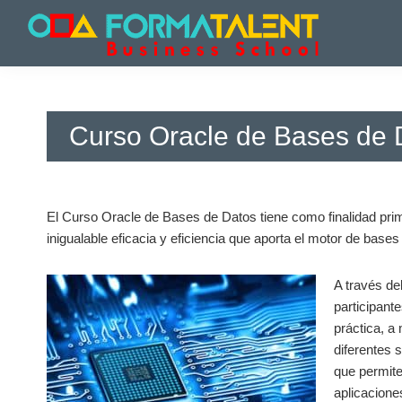
Saltar
Saltar
Saltar
a
al
a
la
contenido
la
Cursos
Cursos
navegación
principal
barra
y
y
principal
lateral
Master
Master
principal
en
Curso Oracle de Bases de 
en
Madrid
-
Madrid
Formatalent
-
Formatalent
El Curso Oracle de Bases de Datos tiene como finalidad prim
inigualable eficacia y eficiencia que aporta el motor de bases
A través de
participant
práctica, a
diferentes 
que permite
aplicaciones