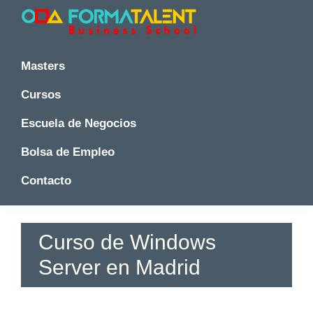
Saltar
Saltar
Saltar
a
al
a
la
contenido
la
Cursos
Cursos
y
navegación
principal
barra
y
Masters
Master
principal
lateral
Master
en
principal
Cursos
en
Madrid
-
Madrid
Escuela de Negocios
Formatalent
-
Formatalent
Bolsa de Empleo
Contacto
Curso de Windows
Server en Madrid