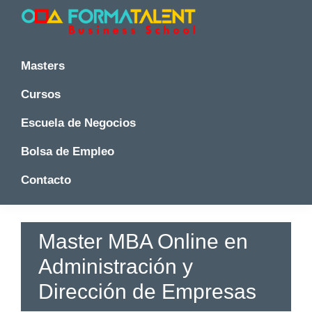
Saltar
Saltar
Saltar
a
al
a
la
contenido
la
Cursos
Cursos
y
navegación
principal
barra
y
Masters
Master
principal
lateral
Master
en
principal
Cursos
en
Madrid
-
Madrid
Escuela de Negocios
Formatalent
-
Formatalent
Bolsa de Empleo
Contacto
Master MBA Online en
Administración y
Dirección de Empresas