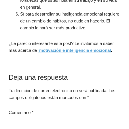
fortalezas que usted nota en su trabajo y en su vida
en general.
Sí para desarrollar su inteligencia emocional requiere
de un cambio de hábitos, no dude en hacerlo. El
cambio le hará ser más productivo.
¿Le pareció interesante este post? Le invitamos a saber
más acerca de
motivación e inteligencia emocional
.
Interacciones
Deja una respuesta
con
Tu dirección de correo electrónico no será publicada.
Los
los
campos obligatorios están marcados con
*
lectores
Comentario
*