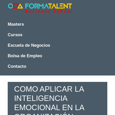
Saltar
Saltar
Saltar
a
al
a
la
contenido
la
Cursos
Cursos
y
navegación
principal
barra
y
Masters
Master
principal
lateral
Master
en
principal
Cursos
en
Madrid
-
Madrid
Escuela de Negocios
Formatalent
-
Formatalent
Bolsa de Empleo
Contacto
COMO APLICAR LA
INTELIGENCIA
EMOCIONAL EN LA