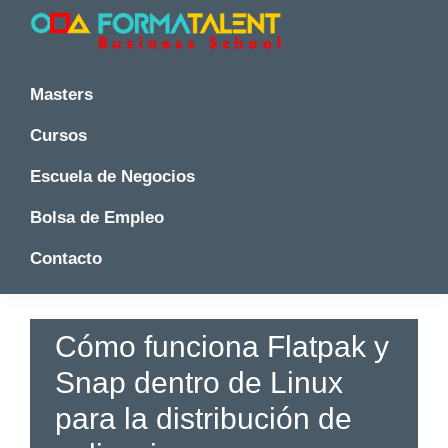
Saltar
Saltar
Saltar
a
al
a
la
contenido
la
Cursos
Cursos
y
navegación
principal
barra
y
Masters
Master
principal
lateral
Master
en
principal
Cursos
en
Madrid
-
Madrid
Escuela de Negocios
Formatalent
-
Formatalent
Bolsa de Empleo
Contacto
Cómo funciona Flatpak y
Snap dentro de Linux
para la distribución de