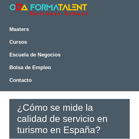
Saltar
Saltar
Saltar
a
al
a
la
contenido
la
Cursos
Cursos
y
navegación
principal
barra
y
Masters
Master
principal
lateral
Master
en
principal
Cursos
en
Madrid
-
Madrid
Escuela de Negocios
Formatalent
-
Formatalent
Bolsa de Empleo
Contacto
¿Cómo se mide la
calidad de servicio en
turismo en España?