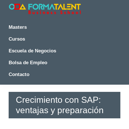
Saltar
Saltar
Saltar
a
al
a
la
contenido
la
Cursos
Cursos
y
navegación
principal
barra
y
Masters
Master
principal
lateral
Master
en
principal
Cursos
en
Madrid
-
Madrid
Escuela de Negocios
Formatalent
-
Formatalent
Bolsa de Empleo
Contacto
Crecimiento con SAP:
ventajas y preparación