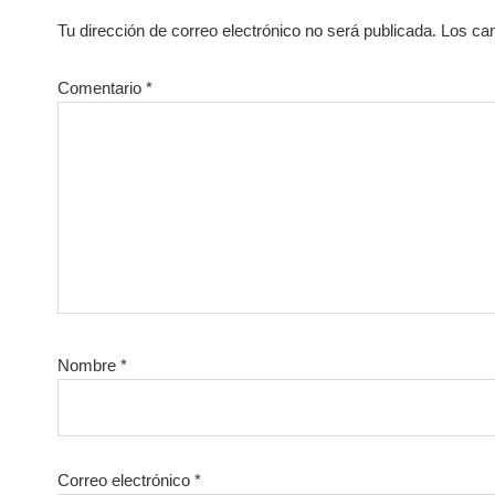
con
Tu dirección de correo electrónico no será publicada.
Los ca
los
lectores
Comentario
*
Nombre
*
Correo electrónico
*