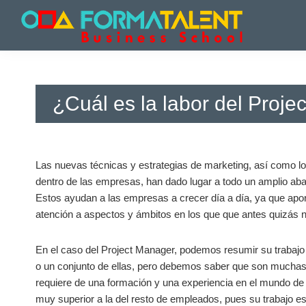
Saltar
Saltar
Saltar
a
al
a
la
contenido
la
Cursos
Cursos
navegación
principal
barra
y
y
principal
lateral
Master
Master
principal
en
¿Cuál es la labor del Proj
en
Madrid
-
Madrid
Formatalent
-
Formatalent
Las nuevas técnicas y estrategias de marketing, así como l
dentro de las empresas, han dado lugar a todo un amplio ab
Estos ayudan a las empresas a crecer día a día, ya que apo
atención a aspectos y ámbitos en los que que antes quizás 
En el caso del Project Manager, podemos resumir su trabajo
o un conjunto de ellas, pero debemos saber que son muchas
requiere de una formación y una experiencia en el mundo d
muy superior a la del resto de empleados, pues su trabajo 