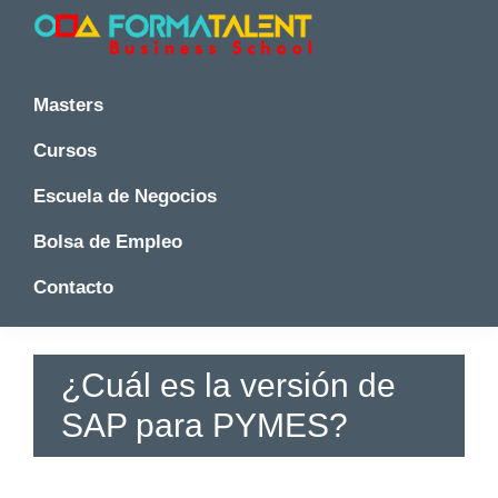
Saltar
Saltar
Saltar
a
al
a
la
contenido
la
Cursos
Cursos
y
navegación
principal
barra
y
Masters
Master
principal
lateral
Master
en
principal
Cursos
en
Madrid
-
Madrid
Escuela de Negocios
Formatalent
-
Formatalent
Bolsa de Empleo
Contacto
¿Cuál es la versión de
SAP para PYMES?