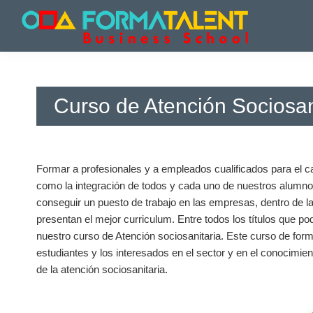
Saltar
Saltar
Saltar
a
al
a
la
contenido
la
Cursos
Cursos
navegación
principal
barra
y
y
principal
lateral
Master
Master
principal
en
Curso de Atención Sociosan
en
Madrid
-
Madrid
Formatalent
-
Formatalent
Formar a profesionales y a empleados cualificados para el ca
como la integración de todos y cada uno de nuestros alumno
conseguir un puesto de trabajo en las empresas, dentro de l
presentan el mejor curriculum. Entre todos los títulos que p
nuestro curso de Atención sociosanitaria. Este curso de for
estudiantes y los interesados en el sector y en el conocimie
de la atención sociosanitaria.