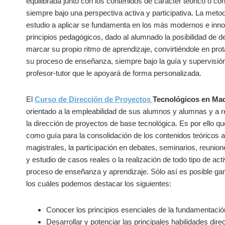
equilibrada junto con los contenidos de carácter teórico o co
siempre bajo una perspectiva activa y participativa. La meto
estudio a aplicar se fundamenta en los más modernos e inn
principios pedagógicos, dado al alumnado la posibilidad de d
marcar su propio ritmo de aprendizaje, convirtiéndole en pro
su proceso de enseñanza, siempre bajo la guía y supervisió
profesor-tutor que le apoyará de forma personalizada.
El
Curso de Dirección de Proyectos
Tecnológicos en Ma
orientado a la empleabilidad de sus alumnos y alumnas y a 
la dirección de proyectos de base tecnológica. Es por ello qu
como guía para la consolidación de los contenidos teóricos a
magistrales, la participación en debates, seminarios, reunione
y estudio de casos reales o la realización de todo tipo de act
proceso de enseñanza y aprendizaje. Sólo así es posible gara
los cuáles podemos destacar los siguientes:
Conocer los principios esenciales de la fundamentació
Desarrollar y potenciar las principales habilidades dir