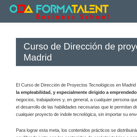
Saltar
Saltar
Saltar
a
al
a
la
contenido
la
Cursos
Cursos
navegación
principal
barra
y
y
principal
lateral
Master
Master
principal
en
Curso de Dirección de proy
en
Madrid
-
Madrid
Madrid
Formatalent
-
Formatalent
El Curso de Dirección de Proyectos Tecnológicos en Madrid 
la empleabilidad, y especialmente dirigido a emprendedo
negocios, trabajadores y, en general, a cualquier persona qu
el desarrollo de las habilidades necesarias que le permitan di
cualquier proyecto de índole tecnológica, sin importar su env
Para lograr esta meta, los contenidos prácticos se distribui