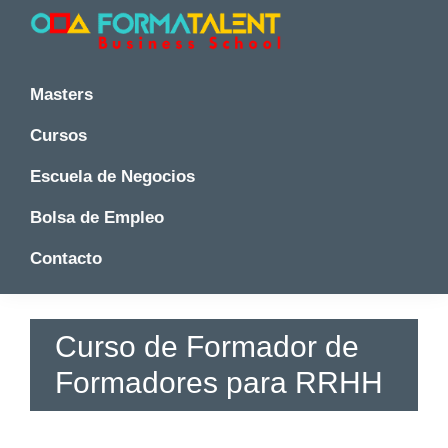
Saltar
Saltar
Saltar
a
al
a
la
contenido
la
Cursos
Cursos
y
navegación
principal
barra
y
Masters
Master
principal
lateral
Master
en
principal
Cursos
en
Madrid
-
Madrid
Escuela de Negocios
Formatalent
-
Formatalent
Bolsa de Empleo
Contacto
Curso de Formador de
Formadores para RRHH