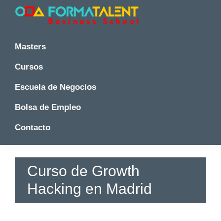
Saltar
Saltar
Saltar
a
al
a
la
contenido
la
Cursos
Cursos
y
navegación
principal
barra
y
Masters
Master
principal
lateral
Master
en
principal
Cursos
en
Madrid
-
Madrid
Escuela de Negocios
Formatalent
-
Formatalent
Bolsa de Empleo
Contacto
Curso de Growth
Hacking en Madrid