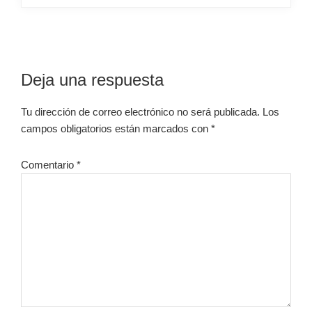
Interacciones
Deja una respuesta
con
Tu dirección de correo electrónico no será publicada.
Los
los
campos obligatorios están marcados con
*
lectores
Comentario
*