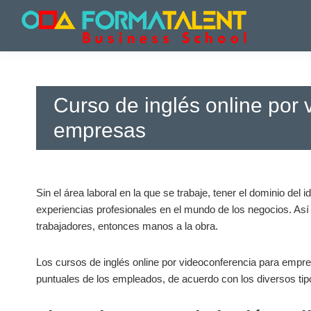
Saltar
Saltar
Saltar
a
al
a
la
contenido
la
Cursos
Cursos
navegación
principal
barra
y
y
principal
lateral
Master
Master
principal
en
Curso de inglés online por
en
Madrid
-
Madrid
empresas
Formatalent
-
Formatalent
Sin el área laboral en la que se trabaje, tener el dominio del
experiencias profesionales en el mundo de los negocios. Así 
trabajadores, entonces manos a la obra.
Los cursos de inglés online por videoconferencia para empre
puntuales de los empleados, de acuerdo con los diversos tipo