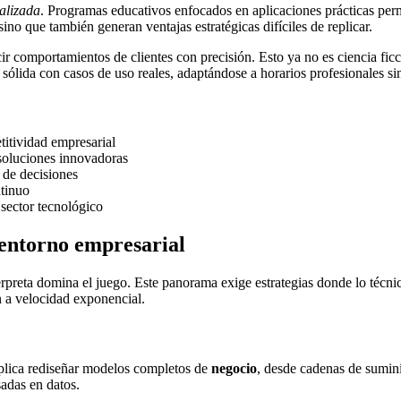
alizada
. Programas educativos enfocados en aplicaciones prácticas perm
no que también generan ventajas estratégicas difíciles de replicar.
r comportamientos de clientes con precisión. Esto ya no es ciencia ficc
sólida con casos de uso reales, adaptándose a horarios profesionales sin
titividad empresarial
soluciones innovadoras
 de decisiones
ntinuo
 sector tecnológico
l entorno empresarial
erpreta domina el juego. Este panorama exige estrategias donde lo técn
 a velocidad exponencial.
Implica rediseñar modelos completos de
negocio
, desde cadenas de suminis
adas en datos.