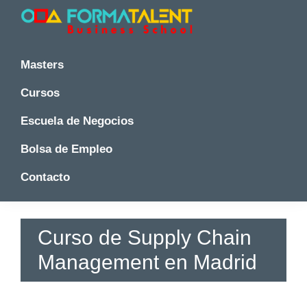
Saltar
Saltar
Saltar
a
al
a
la
contenido
la
Cursos
Cursos
y
navegación
principal
barra
y
Masters
Master
principal
lateral
Master
en
principal
Cursos
en
Madrid
-
Madrid
Escuela de Negocios
Formatalent
-
Formatalent
Bolsa de Empleo
Contacto
Curso de Supply Chain
Management en Madrid