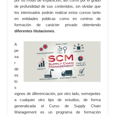
por su modo de impartición, así como por el grado
de profundidad de sus contenidos, sin olvidar que
los interesados podrán realizar estos cursos tanto
en entidades públicas como en centros de
formación de carácter privado obteniendo
diferentes titulaciones
.
A
pe
sa
r
de
es
to
s
signos de diferenciación, por otro lado, semejantes
a cualquier otro tipo de estudios, de forma
generalizada el Curso de Supply Chain
Management es un programa de formación