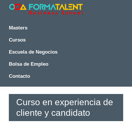
Saltar
Saltar
Saltar
a
al
a
la
contenido
la
Cursos
Cursos
y
navegación
principal
barra
y
Masters
Master
principal
lateral
Master
en
principal
Cursos
en
Madrid
-
Madrid
Escuela de Negocios
Formatalent
-
Formatalent
Bolsa de Empleo
Contacto
Curso en experiencia de
cliente y candidato