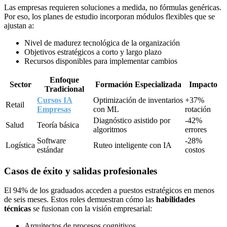
Las empresas requieren soluciones a medida, no fórmulas genéricas.
Por eso, los planes de estudio incorporan módulos flexibles que se
ajustan a:
Nivel de madurez tecnológica de la organización
Objetivos estratégicos a corto y largo plazo
Recursos disponibles para implementar cambios
Enfoque
Sector
Formación Especializada
Impacto
Tradicional
Cursos IA
Optimización de inventarios
+37%
Retail
Empresas
con ML
rotación
Diagnóstico asistido por
-42%
Salud
Teoría básica
algoritmos
errores
Software
-28%
Logística
Ruteo inteligente con IA
estándar
costos
Casos de éxito y salidas profesionales
El 94% de los graduados acceden a puestos estratégicos en menos
de seis meses. Estos roles demuestran cómo las
habilidades
técnicas
se fusionan con la visión empresarial:
Arquitectos de procesos cognitivos