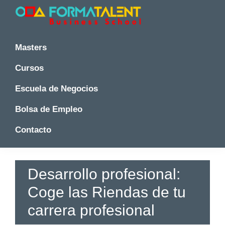
Saltar
Saltar
Saltar
a
al
a
la
contenido
la
Cursos
Cursos
y
navegación
principal
barra
y
Masters
Master
principal
lateral
Master
en
principal
Cursos
en
Madrid
-
Madrid
Escuela de Negocios
Formatalent
-
Formatalent
Bolsa de Empleo
Contacto
Desarrollo profesional:
Coge las Riendas de tu
carrera profesional