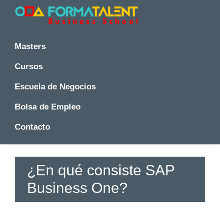
Saltar
Saltar
Saltar
a
al
a
la
contenido
la
Cursos
Cursos
y
navegación
principal
barra
y
Masters
Master
principal
lateral
Master
en
principal
Cursos
en
Madrid
-
Madrid
Escuela de Negocios
Formatalent
-
Formatalent
Bolsa de Empleo
Contacto
¿En qué consiste SAP
Business One?