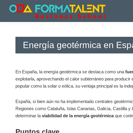
Saltar
Saltar
Saltar
a
al
a
la
contenido
la
Cursos
Cursos
navegación
principal
barra
y
y
principal
lateral
Master
Master
principal
en
Energía geotérmica en Esp
en
Madrid
-
Madrid
Formatalent
-
Formatalent
En España, la energía geotérmica se destaca como una
fue
explotarla, aprovechando el calor subterráneo para producir 
popular como la solar o eólica, su ventaja principal es la ind
España, si bien aún no ha implementado centrales geotérmica
Regiones como Cataluña, Islas Canarias, Galicia, Castilla y 
determinar la
viabilidad de la energía geotérmica
que contr
Puntos clave