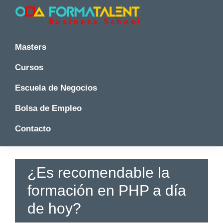
Saltar
Saltar
Saltar
a
al
a
la
contenido
la
Cursos
Cursos
y
navegación
principal
barra
y
Masters
Master
principal
lateral
Master
en
principal
Cursos
en
Madrid
-
Madrid
Escuela de Negocios
Formatalent
-
Formatalent
Bolsa de Empleo
Contacto
¿Es recomendable la
formación en PHP a día
de hoy?