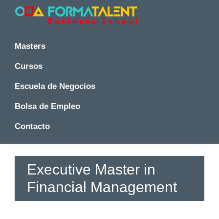
Saltar
Saltar
Saltar
a
al
a
la
contenido
la
Cursos
Cursos
y
navegación
principal
barra
y
Masters
Master
principal
lateral
Master
en
principal
Cursos
en
Madrid
-
Madrid
Escuela de Negocios
Formatalent
-
Formatalent
Bolsa de Empleo
Contacto
Executive Master in
Financial Management