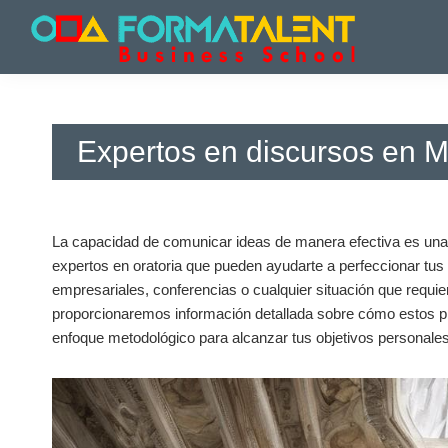
Saltar
Saltar
Saltar
a
al
a
la
contenido
la
Cursos
Cursos
navegación
principal
barra
y
y
principal
lateral
Master
Master
principal
en
Expertos en discursos en M
en
Madrid
-
Madrid
Formatalent
-
Formatalent
La capacidad de comunicar ideas de manera efectiva es una h
expertos en oratoria que pueden ayudarte a perfeccionar tus
empresariales, conferencias o cualquier situación que requiera
proporcionaremos información detallada sobre cómo estos pro
enfoque metodológico para alcanzar tus objetivos personales