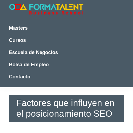
Saltar
Saltar
Saltar
a
al
a
la
contenido
la
Cursos
Cursos
y
navegación
principal
barra
y
Masters
Master
principal
lateral
Master
en
principal
Cursos
en
Madrid
-
Madrid
Escuela de Negocios
Formatalent
-
Formatalent
Bolsa de Empleo
Contacto
Factores que influyen en
el posicionamiento SEO