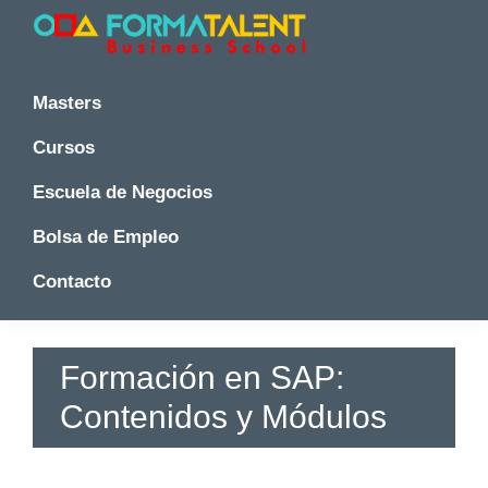
Saltar
Saltar
Saltar
a
al
a
la
contenido
la
Cursos
Cursos
y
navegación
principal
barra
y
Masters
Master
principal
lateral
Master
en
principal
Cursos
en
Madrid
-
Madrid
Escuela de Negocios
Formatalent
-
Formatalent
Bolsa de Empleo
Contacto
Formación en SAP:
Contenidos y Módulos