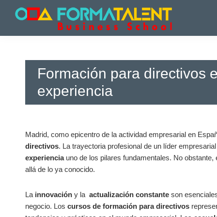
Saltar
Saltar
Saltar
a
al
a
la
contenido
la
Cursos
Cursos
navegación
principal
barra
y
y
principal
lateral
Master
Master
principal
en
Formación para directivos e
en
Madrid
-
Madrid
experiencia
Formatalent
-
Formatalent
Madrid, como epicentro de ⁢la actividad empresarial ⁢en​ Espa
directivos
. La trayectoria profesional de un ⁤líder empresaria
experiencia
uno de los pilares fundamentales. No obstante, 
allá de lo ya conocido.
La
innovación
y la ‌
actualización constante
son esenciales
negocio. Los
cursos ‍de formación para directivos
represent