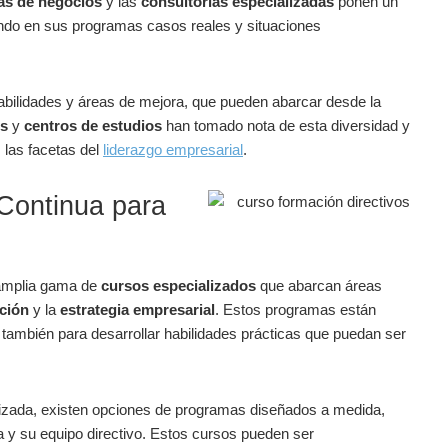
as de negocios
y las
consultorías especializadas
ponen un
rando en sus ‍programas casos reales y situaciones
abilidades y⁢ áreas de ⁣mejora, que pueden abarcar desde la‍
s
y
centros de estudios
han tomado nota de esta diversidad ⁤y
 las facetas del
liderazgo empresarial
.
 Continua para
 amplia ‌gama de
cursos especializados
que abarcan áreas
ción
y la
estrategia empresarial
. ⁢Estos programas están⁢
o también para desarrollar habilidades prácticas que puedan ser
izada, ‍existen opciones de programas diseñados a medida,
​ y su⁢ equipo⁣ directivo. Estos cursos pueden ser