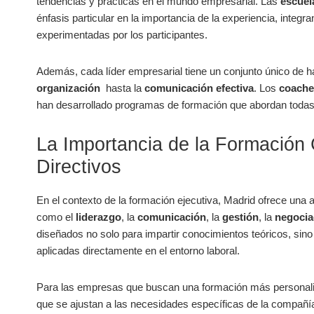
tendencias y ‍prácticas⁢ en el mundo empresarial. Las
escuel
énfasis particular en la importancia de la experiencia, integ
experimentadas por los participantes.
Además, ⁢cada líder empresarial tiene un conjunto único⁣ de h
organización
‍ hasta la
comunicación efectiva
. Los
coache
han desarrollado programas de formación que abordan todas
La ​Importancia de la​ Formación
Directivos
En el contexto de⁢ la formación ejecutiva, Madrid ofrece una
como ⁣el
liderazgo
, la
comunicación
, la
gestión
, la
negocia
diseñados no solo para impartir conocimientos ​teóricos, sin
aplicadas ⁣directamente ⁢en el entorno laboral.
Para ‍las empresas que buscan una⁤ formación más personal
que⁢ se ajustan ​a‍ las necesidades específicas de la compañía