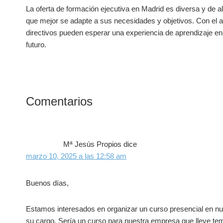
La oferta de⁤ formación ejecutiva en Madrid es‍ diversa y de alta
⁤que mejor ‌se adapte a sus necesidades y objetivos. ​Con el
directivos‍ pueden esperar‌ una experiencia de⁤ aprendizaje en
futuro.
Interacciones
Comentarios
con
los
Mª Jesús Propios
dice
lectores
marzo 10, 2025 a las 12:58 am
Buenos días,
Estamos interesados en organizar un curso presencial en nu
su cargo. Sería un curso para nuestra empresa que lleve tem