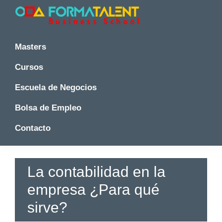
Saltar
Saltar
Saltar
a
al
a
la
contenido
la
Cursos
Cursos
y
navegación
principal
barra
y
Masters
Master
principal
lateral
Master
en
principal
Cursos
en
Madrid
-
Madrid
Escuela de Negocios
Formatalent
-
Formatalent
Bolsa de Empleo
Contacto
La contabilidad en la
empresa ¿Para qué
sirve?