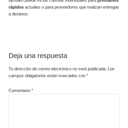
también puede incluir cuentas individuales para
préstamos
rápidos
actuales o para proveedores que realizan entregas
a destinos.
Interacciones
Deja una respuesta
con
Tu dirección de correo electrónico no será publicada.
Los
los
campos obligatorios están marcados con
*
lectores
Comentario
*