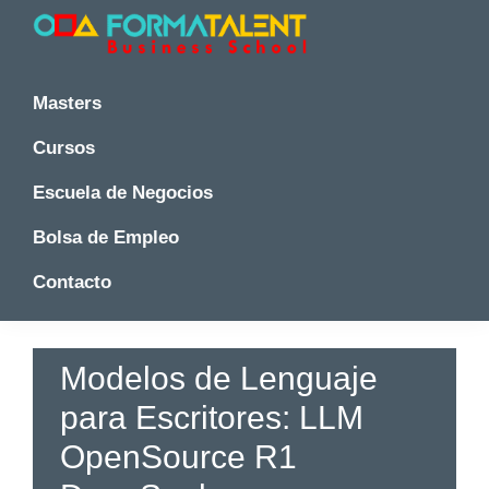
Saltar
Saltar
Saltar
a
al
a
la
contenido
la
Cursos
Cursos
y
navegación
principal
barra
y
Masters
Master
principal
lateral
Master
en
principal
Cursos
en
Madrid
-
Madrid
Escuela de Negocios
Formatalent
-
Formatalent
Bolsa de Empleo
Contacto
Modelos de Lenguaje
para Escritores: LLM
OpenSource R1