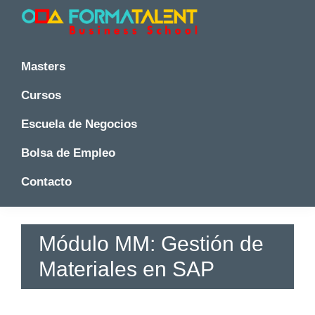
Saltar
Saltar
Saltar
a
al
a
la
contenido
la
Cursos
Cursos
y
navegación
principal
barra
y
Masters
Master
principal
lateral
Master
en
principal
Cursos
en
Madrid
-
Madrid
Escuela de Negocios
Formatalent
-
Formatalent
Bolsa de Empleo
Contacto
Módulo MM: Gestión de
Materiales en SAP