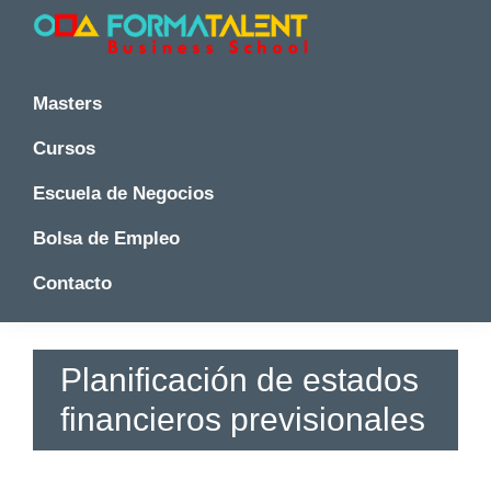
Saltar
Saltar
Saltar
a
al
a
la
contenido
la
Cursos
Cursos
y
navegación
principal
barra
y
Masters
Master
principal
lateral
Master
en
principal
Cursos
en
Madrid
-
Madrid
Escuela de Negocios
Formatalent
-
Formatalent
Bolsa de Empleo
Contacto
Planificación de estados
financieros previsionales