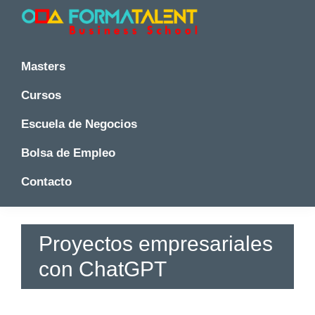
Saltar
Saltar
Saltar
a
al
a
la
contenido
la
Cursos
Cursos
y
navegación
principal
barra
y
Masters
Master
principal
lateral
Master
en
principal
Cursos
en
Madrid
-
Madrid
Escuela de Negocios
Formatalent
-
Formatalent
Bolsa de Empleo
Contacto
Proyectos empresariales
con ChatGPT