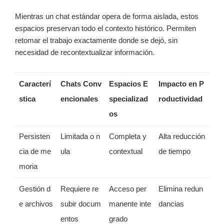
Mientras un chat estándar opera de forma aislada, estos
espacios preservan todo el contexto histórico. Permiten
retomar el trabajo exactamente donde se dejó, sin
necesidad de recontextualizar información.
Caracterí
Chats Conv
Espacios E
Impacto en P
stica
encionales
specializad
roductividad
os
Persisten
Limitada o n
Completa y
Alta reducción
cia de me
ula
contextual
de tiempo
moria
Gestión d
Requiere re
Acceso per
Elimina redun
e archivos
subir docum
manente inte
dancias
entos
grado