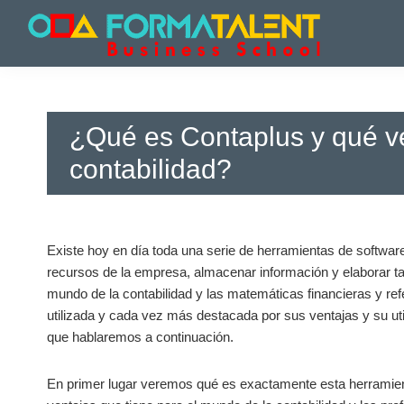
Saltar
Saltar
Saltar
a
al
a
la
contenido
la
Cursos
Cursos
navegación
principal
barra
y
y
principal
lateral
Master
Master
principal
en
¿Qué es Contaplus y qué ve
en
Madrid
-
Madrid
contabilidad?
Formatalent
-
Formatalent
Existe hoy en día toda una serie de herramientas de software 
recursos de la empresa, almacenar información y elaborar ta
mundo de la contabilidad y las matemáticas financieras y r
utilizada y cada vez más destacada por sus ventajas y su uti
que hablaremos a continuación.
En primer lugar veremos qué es exactamente esta herramie