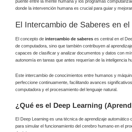
puente entre la mente humana y los programas⁤ computarizado
donde ⁣la intervención⁢ humana es⁤ crucial para guiar y mejora
El Intercambio de Saberes en el
El⁢ concepto‍ de
intercambio de‍ saberes
es central en ​el De
de computadora, sino que también ⁢contribuyen al aprendizaje
capaces de clasificar y analizar documentos ⁣y datos con m
autonomía en tareas que antes requerían⁤ de la inteligencia 
Este intercambio de ‌conocimientos entre⁣ humanos y máquina
perfeccione continuamente,⁢ facilitando avances⁤ significativ
computadora ⁣y el procesamiento del lenguaje natural.
¿Qué es ⁤el ⁤Deep Learning⁤ (Apren
El Deep Learning ​es una técnica de aprendizaje automático que
para simular el funcionamiento del cerebro humano‍ en el proce