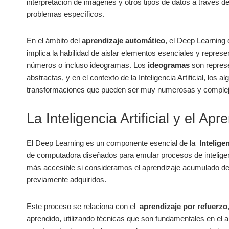
interpretación de imágenes y⁢ otros tipos‌ de datos a ​través d
problemas específicos.
En el ámbito⁤ del
aprendizaje automático
, ⁣el Deep Learning
implica la ⁤habilidad de aislar elementos esenciales y ​represe
números o incluso ideogramas.⁢ Los
ideogramas
son ‍represe
abstractas, y ⁣en el contexto de la Inteligencia Artificial, ⁤lo
‍transformaciones que ‍pueden⁢ ser muy numerosas y comple
La ‍Inteligencia Artificial ​y el A
El Deep Learning es un componente esencial de la ​
Inteligen
⁣de computadora diseñados para emular procesos de inteligen
más accesible⁢ si consideramos⁤ el aprendizaje acumulado des
previamente adquiridos.
Este proceso⁣ se relaciona con el ⁢
aprendizaje por⁣ refuerzo
aprendido, ⁤utilizando técnicas que son fundamentales⁤ en ​el‍ a