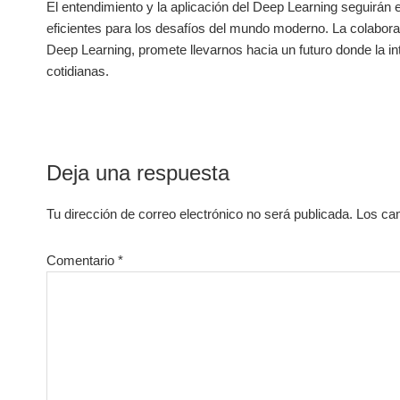
El entendimiento y la aplicación del Deep Learning seguirán​
eficientes para los desafíos del mundo moderno. La colaborac
Deep Learning, promete llevarnos ​hacia ‍un futuro donde la int
cotidianas.
Interacciones
Deja una respuesta
con
Tu dirección de correo electrónico no será publicada.
Los ca
los
lectores
Comentario
*