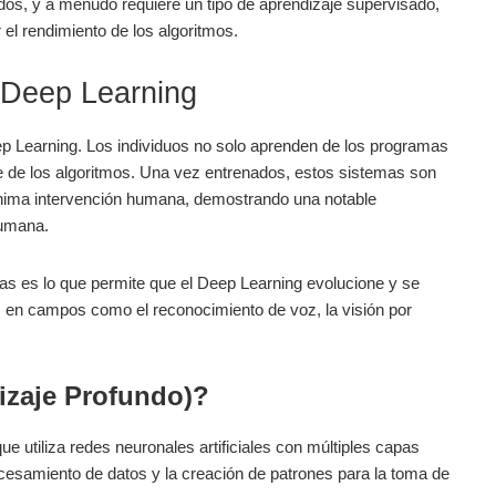
s, y a menudo⁢ requiere un⁢ tipo de aprendizaje⁤ supervisado,
r el rendimiento de los algoritmos.
 ⁢Deep Learning
ep ⁤Learning. Los individuos no solo aprenden de los programas
 ⁣de los algoritmos. ​Una vez entrenados, estos sistemas son
ínima intervención humana, demostrando una ⁢notable
humana.
s ⁢es lo que permite que el Deep Learning evolucione y se
os en campos como el ​reconocimiento de voz, la ‍visión por
dizaje Profundo)?
 utiliza ⁢redes neuronales artificiales con ​múltiples capas
samiento de datos‌ y​ la⁣ creación de patrones para‌ la toma ​de