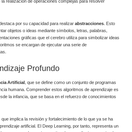
e la‍ realización⁢ de ‌operaciones complejas para resolver
 destaca por su capacidad para realizar
abstracciones
. Esto
ntar objetos o⁢ ideas mediante símbolos, letras, palabras,
ntaciones gráficas que el cerebro utiliza para simbolizar ideas⁣
s algoritmos se encargan de ejecutar una serie de
jas.
prendizaje Profundo
cia Artificial
, que ‍se define como un conjunto ‍de programas
cia humana. ​Comprender estos algoritmos ⁣de‌ aprendizaje es
de la infancia, que se basa en el refuerzo de​ conocimientos
, ‌que implica la revisión y fortalecimiento de lo que ya se ha
prendizaje artificial. El Deep Learning, por tanto, representa un