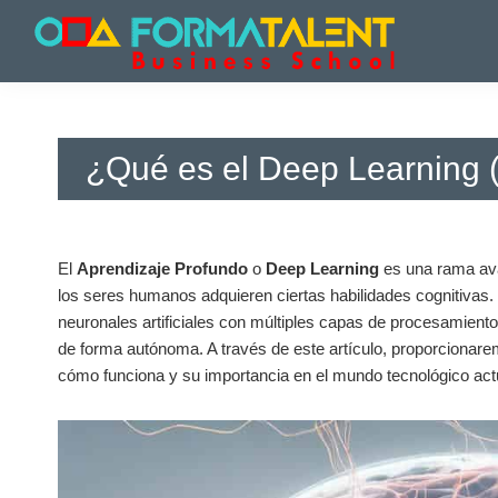
Saltar
Saltar
Saltar
a
al
a
la
contenido
la
Cursos
Cursos
navegación
principal
barra
y
y
principal
lateral
Master
Master
principal
en
¿Qué es el Deep Learning 
en
Madrid
-
Madrid
Formatalent
-
Formatalent
El⁣
Aprendizaje Profundo
o
Deep‍ Learning
es una rama ​av
los seres humanos adquieren ciertas habilidades cognitivas. 
neuronales artificiales con múltiples ⁢capas de procesamient
de⁣ forma autónoma.⁤ A‍ través ​de este​ artículo, proporcionar
cómo ⁤funciona y su ⁣importancia en el ​mundo tecnológico act