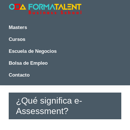
Saltar
Saltar
Saltar
a
al
a
la
contenido
la
Cursos
Cursos
y
navegación
principal
barra
y
Masters
Master
principal
lateral
Master
en
principal
Cursos
en
Madrid
-
Madrid
Escuela de Negocios
Formatalent
-
Formatalent
Bolsa de Empleo
Contacto
¿Qué significa e-
Assessment?