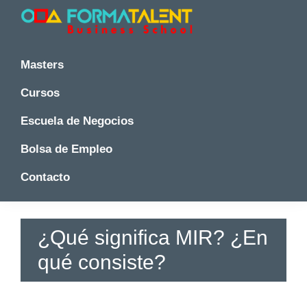
Saltar
Saltar
Saltar
a
al
a
la
contenido
la
Cursos
Cursos
y
navegación
principal
barra
y
Masters
Master
principal
lateral
Master
en
principal
Cursos
en
Madrid
-
Madrid
Escuela de Negocios
Formatalent
-
Formatalent
Bolsa de Empleo
Contacto
¿Qué significa MIR? ¿En
qué consiste?